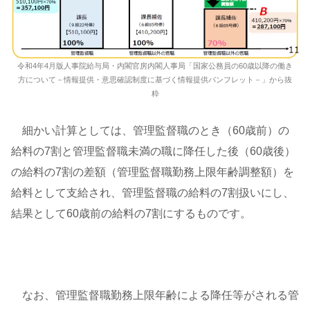
令和4年4月版人事院給与局・内閣官房内閣人事局「国家公務員の60歳以降の働き
方について－情報提供・意思確認制度に基づく情報提供パンフレット－」から抜
粋
細かい計算としては、管理監督職のとき（60歳前）の
給料の7割と管理監督職未満の職に降任した後（60歳後）
の給料の7割の差額（管理監督職勤務上限年齢調整額）を
給料として支給され、管理監督職の給料の7割扱いにし、
結果として60歳前の給料の7割にするものです。
なお、管理監督職勤務上限年齢による降任等がされる管