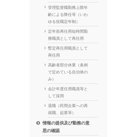
管理監督職勤務上限年
齢による降任等（いわ
ゆる役職定年制）
定年前再任用短時間勤
務職員として再任用
暫定再任用職員として
再任用
高齢者部分休業（条例
で定めている自治体の
み）
会計年度任用職員等と
して採用
退職（民間企業への再
就職、起業等）
情報の提供及び勤務の意
思の確認