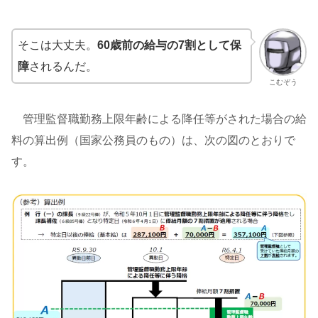
そこは大丈夫。
60歳前の給与の7割として保
障
されるんだ。
こむぞう
管理監督職勤務上限年齢による降任等がされた場合の給
料の算出例（国家公務員のもの）は、次の図のとおりで
す。