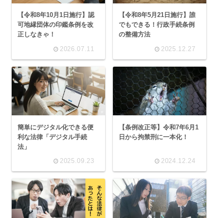
【令和8年10月1日施行】認
【令和8年5月21日施行】誰
可地縁団体の印鑑条例を改
でもできる！行政手続条例
正しなきゃ！
の整備方法
2026.07.11
2025.12.27
簡単にデジタル化できる便
【条例改正等】令和7年6月1
利な法律「デジタル手続
日から拘禁刑に一本化！
法」
2025.09.23
2024.12.24