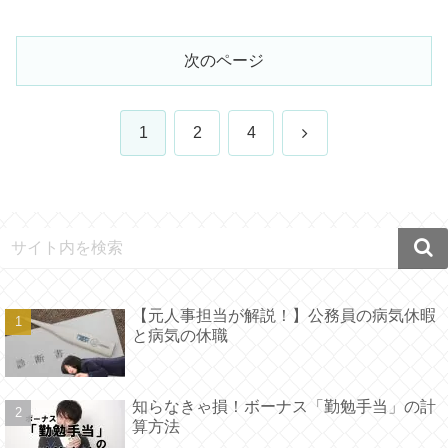
次のページ
次
1
2
4
へ
【元人事担当が解説！】公務員の病気休暇
と病気の休職
知らなきゃ損！ボーナス「勤勉手当」の計
算方法