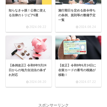
知らなきゃ損！公務に使え
施行期日を定める政令待ち
る法律のトリビア6選
の条例、規則等の整備予定
一覧
2024.09.22
2024.08.24
【条例改正】令和8年9月24
【改正】令和8年6月14日に
日からの地方自治法の条ず
在留カードの番号の根拠が
れ対応
移動！
2024.08.20
2024.07.22
スポンサーリンク