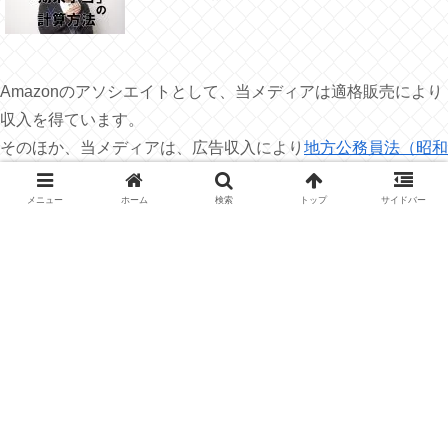
Amazonのアソシエイトとして、当メディアは適格販売により
収入を得ています。
そのほか、当メディアは、広告収入により
地方公務員法（昭和
25年法律第261号）
第38条第1項の規定による
営利企業等の従
事許可（公務員の副業の許可）を受けて収入を得ています。
広
メニュー
ホーム
検索
トップ
サイドバー
告の内容については、
プライバシーポリシー
を御覧ください。
↓ランキングに参加しています。この記事がよか
ったら是非クリックをお願いします！
にほんブログ村