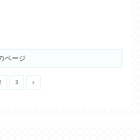
のページ
次
2
3
へ