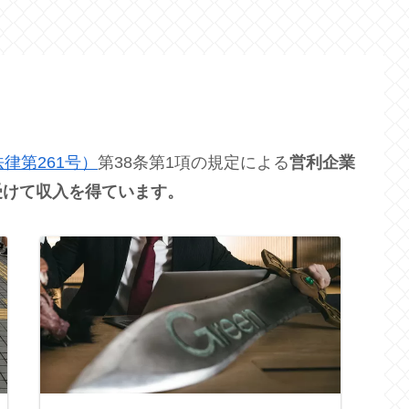
律第261号）
第38条第1項の規定による
営利企業
受けて収入を得ています。