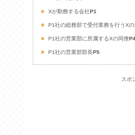
Xが勤務する会社
P1
P1社の総務部で受付業務を行うXの
P1社の営業部に所属するXの同僚
P
P1社の営業部部長
P5
スポ