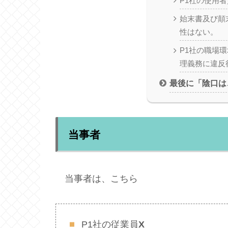
P1社の使用
始末書及び顛
性はない。
P1社の職場
理義務に違反
最後に「陰口は
当事者
当事者は、こちら
P1社の従業員
X