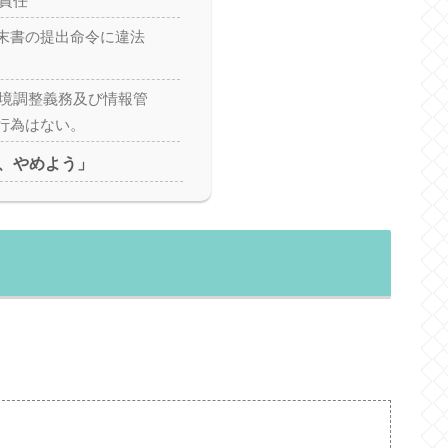
者責任
末書の提出命令に違法
環境調整義務及び情報管
行為はない。
、やめよう」