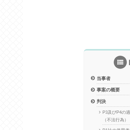
当事者
事案の概要
判決
P3及びP4の
（不法行為）