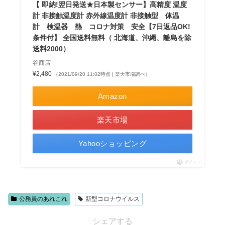
【 即納!翌日発送★日本製センサー】高精度 温度
計 非接触温度計 赤外線温度計 非接触型 体温
計 検温器 熱 コロナ対策 安全【7日返品OK!
条件付】 全国送料無料（ 北海道、沖縄、離島を除
送料2000）
谷商店
¥2,480
（2021/09/20 11:02時点 | 楽天市場調べ）
Amazon
楽天市場
Yahooショッピング
ポチップ
公務員のあれこれ
新型コロナウイルス
シェアする