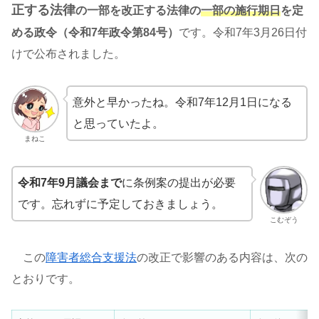
正する法律
の一部を改正する法律の
一部の施行期日
を定
める政令（令和7年政令第84号）
です。令和7年3月26日付
けで公布されました。
意外と早かったね。令和7年12月1日になる
と思っていたよ。
まねこ
令和7年9月議会まで
に条例案の提出が必要
です。忘れずに予定しておきましょう。
こむぞう
この
障害者総合支援法
の改正で影響のある内容は、次の
とおりです。