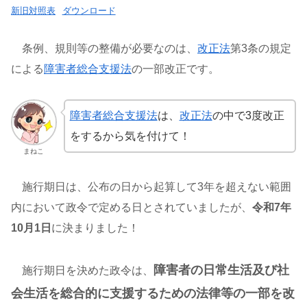
新旧対照表
ダウンロード
条例、規則等の整備が必要なのは、
改正法
第3条の規定
による
障害者総合支援法
の一部改正です。
障害者総合支援法
は、
改正法
の中で3度改正
をするから気を付けて！
まねこ
施行期日は、公布の日から起算して3年を超えない範囲
内において政令で定める日とされていましたが、
令和7年
10月1日
に決まりました！
障害者の日常生活及び社
施行期日を決めた政令は、
会生活を総合的に支援するための法律等の一部を改