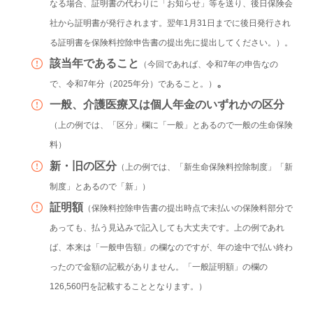
なる場合、証明書の代わりに「お知らせ」等を送り、後日保険会
社から証明書が発行されます。翌年1月31日までに後日発行され
る証明書を保険料控除申告書の提出先に提出してください。）。
該当年であること
（今回であれば、令和7年の申告なの
。
で、令和7年分（2025年分）であること。）
一般、介護医療又は個人年金のいずれかの区分
（上の例では、「区分」欄に「一般」とあるので一般の生命保険
料）
新・旧の区分
（上の例では、「新生命保険料控除制度」「新
制度」とあるので「新」）
証明額
（保険料控除申告書の提出時点で未払いの保険料部分で
あっても、払う見込みで記入しても大丈夫です。上の例であれ
ば、本来は「一般申告額」の欄なのですが、年の途中で払い終わ
ったので金額の記載がありません。「一般証明額」の欄の
126,560円を記載することとなります。）