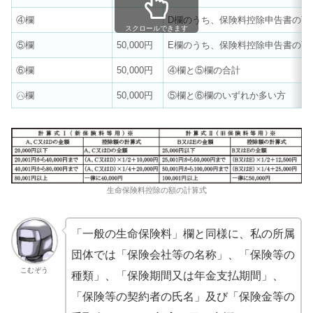
④欄
D欄のうち、保険料控除申告書の下
スクロールできます
⑤欄
50,000円
E欄のうち、保険料控除申告書の下
⑥欄
50,000円
④欄と⑤欄の合計
㋩欄
50,000円
⑤欄と⑥欄のいずれか多い方
生命保険料控除の額の計算式
「一般の生命保険料」欄と同様に、私の所属
団体では「保険会社等の名称」、「保険等の
こむぞう
種類」、「保険期間又は年金支払期間」、
「保険等の契約者の氏名」及び「保険金等の