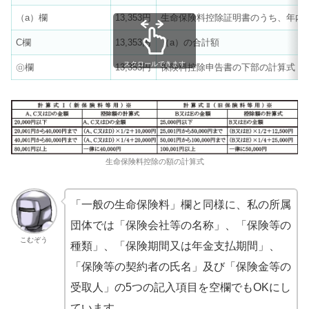
（a）欄
13,353円
生命保険料控除証明書のうち、年内
C欄
13,353円
（a）の合計額
スクロールできます
㋺欄
13,353円
保険料控除申告書の下部の計算式Ⅰ
生命保険料控除の額の計算式
「一般の生命保険料」欄と同様に、私の所属
団体では「保険会社等の名称」、「保険等の
こむぞう
種類」、「保険期間又は年金支払期間」、
「保険等の契約者の氏名」及び「保険金等の
受取人」の5つの記入項目を空欄でもOKにし
ています。