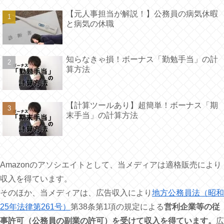
【元人事担当が解説！】公務員の病気休暇
と病気の休職
知らなきゃ損！ボーナス「勤勉手当」の計
算方法
【計算ツールあり】超簡単！ボーナス「期
末手当」の計算方法
Amazonのアソシエイトとして、当メディアは適格販売により
収入を得ています。
そのほか、当メディアは、広告収入により
地方公務員法（昭和
25年法律第261号）
第38条第1項の規定による
営利企業等の従
事許可（公務員の副業の許可）を受けて収入を得ています。
広