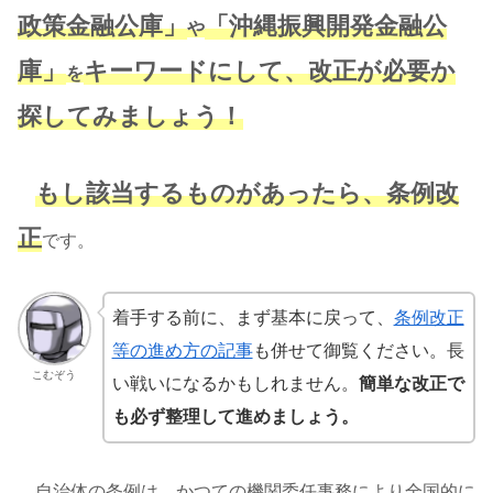
政策金融公庫」
「沖縄振興開発金融公
や
庫」
キーワードにして、改正が必要か
を
探してみましょう！
もし該当するものがあったら、
条例改
正
です。
着手する前に、まず基本に戻って、
条例改正
等の進め方の記事
も併せて御覧ください。長
こむぞう
い戦いになるかもしれません。
簡単な改正で
も必ず整理して進めましょう。
自治体の条例は、かつての機関委任事務により全国的に