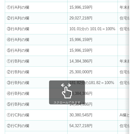
①行A列の欄
15,996,159円
年末残
②行A列の欄
29,027,218円
住宅借
③行A列の欄
101.01分の 101.01＝100%
住宅借
④行A列の欄
15,996,159円
⑤行A列の欄
15,996,159円
①行B列の欄
14,384,386円
年末残
②行B列の欄
25,300,000円
住宅借
③行B列の欄
181.82分の181.82＝100%
住宅借
④行B列の欄
14,384,386円
スクロールできます
⑤行B列の欄
14,384,386円
①行C列の欄
30,380,545円
A欄と
②行C列の欄
54,327,218円
住宅借