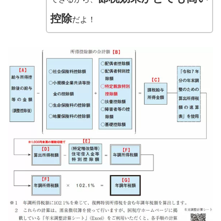
控除
だよ！