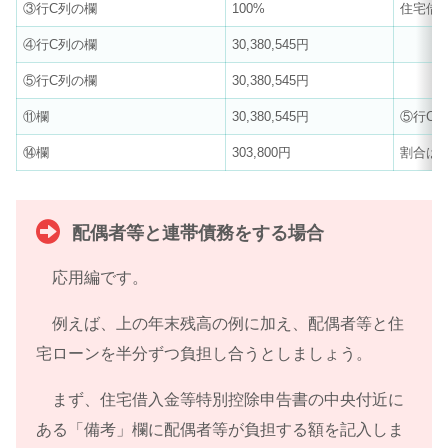
③行C列の欄
100%
住宅借
④行C列の欄
30,380,545円
⑤行C列の欄
30,380,545円
⑪欄
30,380,545円
⑤行C
⑭欄
303,800円
割合は
配偶者等と連帯債務をする場合
応用編です。
例えば、上の年末残高の例に加え、配偶者等と住
宅ローンを半分ずつ負担し合うとしましょう。
まず、住宅借入金等特別控除申告書の中央付近に
ある「備考」欄に配偶者等が負担する額を記入しま