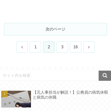
次のページ
前
次
1
2
3
16
へ
へ
【元人事担当が解説！】公務員の病気休暇
と病気の休職