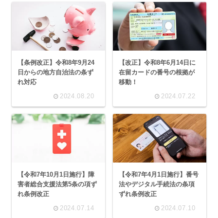
【条例改正】令和8年9月24
【改正】令和8年6月14日に
日からの地方自治法の条ず
在留カードの番号の根拠が
れ対応
移動！
2024.08.20
2024.07.22
【令和7年10月1日施行】障
【令和7年4月1日施行】番号
害者総合支援法第5条の項ず
法やデジタル手続法の条項
れ条例改正
ずれ条例改正
2024.07.14
2024.07.10