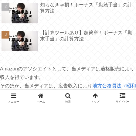
知らなきゃ損！ボーナス「勤勉手当」の計
算方法
【計算ツールあり】超簡単！ボーナス「期
末手当」の計算方法
Amazonのアソシエイトとして、当メディアは適格販売により
収入を得ています。
そのほか、当メディアは、広告収入により
地方公務員法（昭和
25年法律第261号）
第38条第1項の規定による
営利企業等の従
事許可（公務員の副業の許可）を受けて収入を得ています。
広
メニュー
ホーム
検索
トップ
サイドバー
告の内容については、
プライバシーポリシー
を御覧ください。
↓ランキングに参加しています。この記事がよか