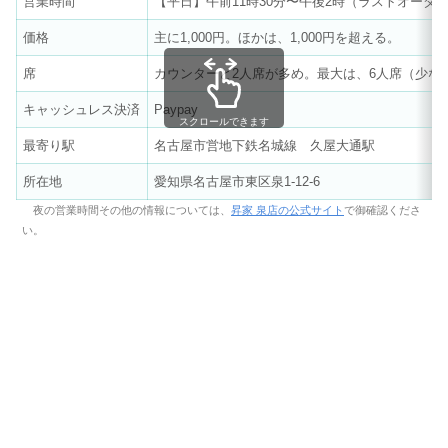
営業時間
【平日】午前11時30分〜午後2時（ラストオーダー
価格
主に1,000円。ほかは、1,000円を超える。
席
カウンターと2人席が多め。最大は、6人席（少な
キャッシュレス決済
Paypay
スクロールできます
最寄り駅
名古屋市営地下鉄名城線 久屋大通駅
所在地
愛知県名古屋市東区泉1-12-6
夜の営業時間その他の情報については、
昇家 泉店の公式サイト
で御確認くださ
い。