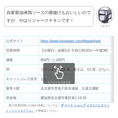
自家製油淋鶏ソースの唐揚げもおいしいので
すが、やはりジャークチキンです！
こむぞう
公式サイト
https://www.instagram.com/theeatshop/
営業時間
【火曜日～金曜日】午前11時30分〜午後3時
価格
850円～1,100円
席
カウンターと2人席。最大は、4人席（少ない。）
キャッシュレス決済
なし
スクロールできます
最寄り駅
名古屋市営地下鉄名城線 久屋大通駅
所在地
愛知県名古屋市東区泉1-14-18
夜の営業時間その他の情報については、
ザ イート ショップ イズミ
の公式サイ
ト（インスタグラム）
で御確認ください。