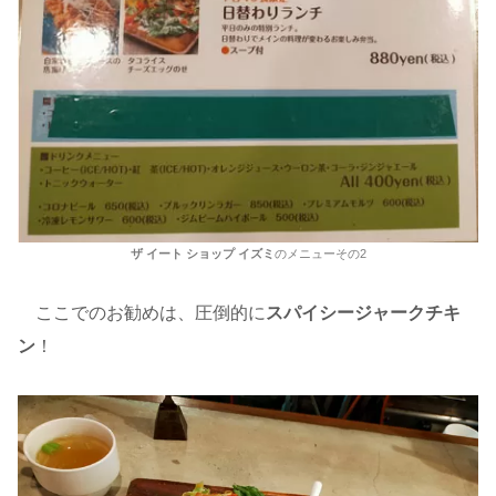
ザ イート ショップ イズミ
のメニューその2
ここでのお勧めは、圧倒的に
スパイシージャークチキ
ン
！