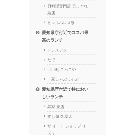
貝料理専門店 貝しぐれ
泉店
ヒマルパレス泉
愛知県庁付近でコスパ最
高のランチ
ドレスデン
たで
〇〇処 こっこや
一家しゃぶしゃぶ
愛知県庁付近で特におい
しいランチ
昇家 泉店
すし旬 久屋店
ザ イート ショップ イ
ズミ