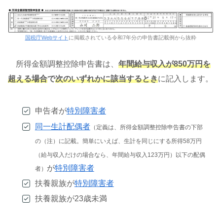
国税庁Webサイト
に掲載されている令和7年分の申告書記載例から抜粋
所得金額調整控除申告書は、
年間給与収入が850万円を
超える場合
で
次のいずれかに該当するとき
に記入します。
申告者が
特別障害者
同一生計配偶者
（定義は、所得金額調整控除申告書の下部
の（注）に記載。簡単にいえば、生計を同じにする所得
5
8万円
（給与収入だけの場合なら、年間給与収入123万円）以下の配偶
が
特別障害者
者）
扶養親族が
特別障害者
扶養親族が23歳未満